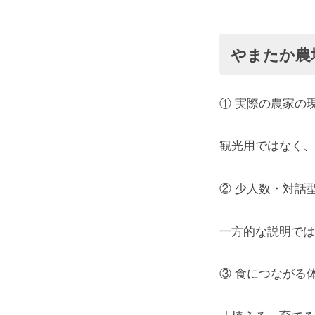
合
う！
わ
やまたか農
せ
2025-
下
12-
さ
① 実際の農家の
17
い
by
Yuuu
観光用ではなく、
② 少人数・対話
一方的な説明では
③ 食につながる