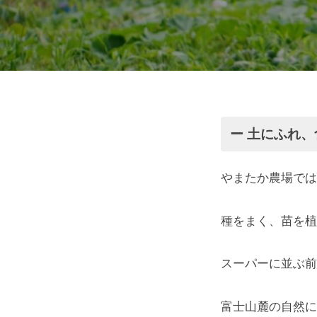
か
。
め
農
減
屋
場
農
さ
薬
ん
に
努
や
め
富
ー 土にふれ
、
ま
士
安
た
やまたか農場では
心
市
か
・
農
種をまく、苗を植
で
安
場
全
農
スーパーに並ぶ前
で
美
業
富士山麓の自然に
味