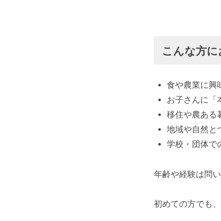
植
農
業
え
体
験
付
こんな方に
も
け
実
食や農業に興
施
や
お子さんに「
中
移住や農ある
。
収
地域や自然と
お
穫
学校・団体で
気
軽
を
年齢や経験は問い
に
お
し
初めての方でも、
問
よ
い