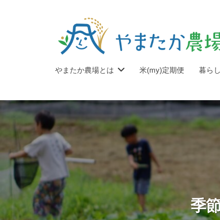
市
コ
の
ン
美
テ
味
ン
し
富
ツ
富
い
やまたか農場とは
米(my)定期便
暮ら
士
へ
士
お
市
ス
こ
市
に
キ
め
の
あ
屋
ッ
美
る
さ
プ
味
米
ん
し
農
い
や
家
ま
お
で
季
た
す
こ