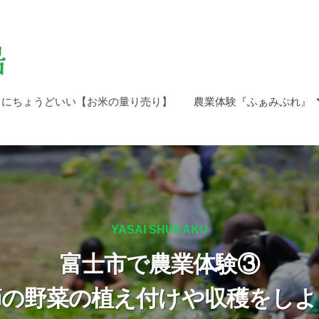
しにちょうどいい【お米の量り売り】
農業体験『ふぁみぷれ』
YASAI SHUKAKU
富士市で農業体験③
節の野菜の植え付けや収穫をしよ