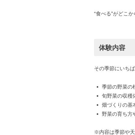
体
し
“食べる”がどこ
い
験
お
米
③
を
体験内容
季
販
売
節
し
その季節にいちば
て
の
い
季節の野菜の
野
ま
旬野菜の収穫
す
畑づくりの基
菜
。
野菜の育ち方
ま
の
た
※内容は季節や天